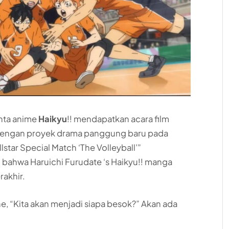
inta anime
Haikyu
!! mendapatkan acara film
dengan proyek drama panggung baru pada
lstar Special Match ‘The Volleyball’”
bahwa Haruichi Furudate ‘s Haikyu!! manga
rakhir.
ne, “Kita akan menjadi siapa besok?” Akan ada