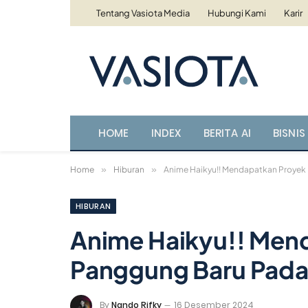
Tentang Vasiota Media
Hubungi Kami
Karir
HOME
INDEX
BERITA AI
BISNIS 
Home
»
Hiburan
»
Anime Haikyu!! Mendapatkan Proye
HIBURAN
Anime Haikyu!! Men
Panggung Baru Pad
By
Nando Rifky
16 Desember 2024