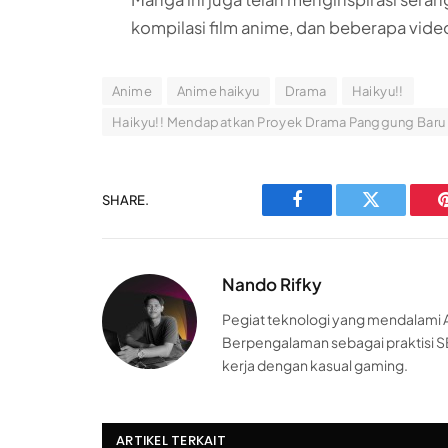
kompilasi film anime, dan beberapa vide
Anime
Anime haikyu
Drama
Haikyu!!
Haikyu!! Mendapatkan Proyek Drama Panggung Baru
SHARE.
Facebook
Twitter
Nando Rifky
Pegiat teknologi yang mendalami AI
Berpengalaman sebagai praktisi S
kerja dengan kasual gaming.
ARTIKEL TERKAIT