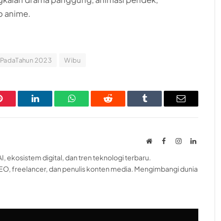
o anime.
 PadaTahun 2023
Wibu
Pinterest
LinkedIn
WhatsApp
Reddit
Tumblr
Email
Website
Facebook
Instagram
LinkedI
, ekosistem digital, dan tren teknologi terbaru.
EO, freelancer, dan penulis konten media. Mengimbangi dunia