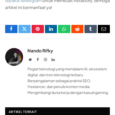
dipakai selebgram
untuk membuat instastory, semoga
artikel ini bermanfaat ya!
Facebook
Twitter
Pinterest
LinkedIn
WhatsApp
Reddit
Tumblr
Email
Nando Rifky
Website
Facebook
Instagram
LinkedIn
Pegiat teknologi yang mendalami AI, ekosistem
digital, dan tren teknologi terbaru.
Berpengalaman sebagai praktisi SEO,
freelancer, dan penulis konten media.
Mengimbangi dunia kerja dengan kasual gaming.
ARTIKEL TERKAIT