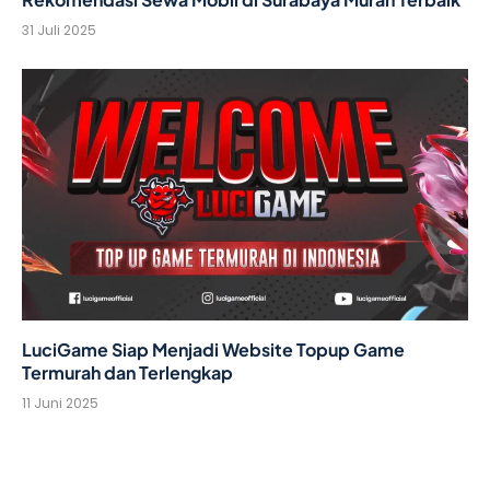
31 Juli 2025
LuciGame Siap Menjadi Website Topup Game
Termurah dan Terlengkap
11 Juni 2025