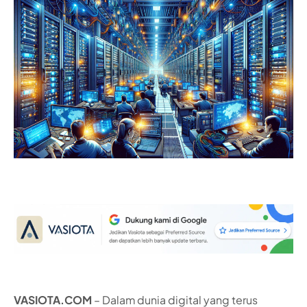
VASIOTA.COM
– Dalam dunia digital yang terus