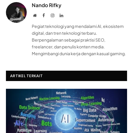
Nando Rifky
Website
Facebook
Instagram
LinkedIn
Pegiat teknologi yang mendalami AI, ekosistem
digital, dan tren teknologi terbaru.
Berpengalaman sebagai praktisi SEO,
freelancer, dan penulis konten media.
Mengimbangi dunia kerja dengan kasual gaming.
ARTIKEL TERKAIT