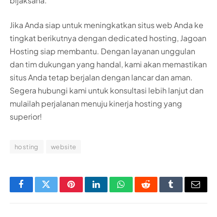
bijaksana.
Jika Anda siap untuk meningkatkan situs web Anda ke
tingkat berikutnya dengan dedicated hosting, Jagoan
Hosting siap membantu. Dengan layanan unggulan
dan tim dukungan yang handal, kami akan memastikan
situs Anda tetap berjalan dengan lancar dan aman.
Segera hubungi kami untuk konsultasi lebih lanjut dan
mulailah perjalanan menuju kinerja hosting yang
superior!
hosting
website
Facebook
Twitter
Pinterest
LinkedIn
WhatsApp
Reddit
Tumblr
Email