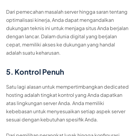
Dari pemecahan masalah server hingga saran tentang
optimalisasi kinerja, Anda dapat mengandalkan
dukungan teknis ini untuk menjaga situs Anda berjalan
dengan lancar. Dalam dunia digital yang berjalan
cepat, memiliki akses ke dukungan yang handal
adalah suatu keharusan.
5. Kontrol Penuh
Satu lagi alasan untuk mempertimbangkan dedicated
hosting adalah tingkat kontrol yang Anda dapatkan
atas lingkungan server Anda. Anda memiliki
kebebasan untuk menyesuaikan setiap aspek server
sesuai dengan kebutuhan spesifik Anda.
Dari pemilihan perangkat lunak hingga konfigurasi