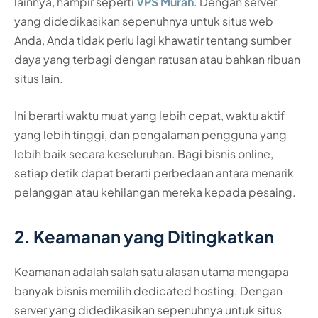
lainnya, hampir seperti
VPS Murah
. Dengan server
yang didedikasikan sepenuhnya untuk situs web
Anda, Anda tidak perlu lagi khawatir tentang sumber
daya yang terbagi dengan ratusan atau bahkan ribuan
situs lain.
Ini berarti waktu muat yang lebih cepat, waktu aktif
yang lebih tinggi, dan pengalaman pengguna yang
lebih baik secara keseluruhan. Bagi bisnis online,
setiap detik dapat berarti perbedaan antara menarik
pelanggan atau kehilangan mereka kepada pesaing.
2. Keamanan yang Ditingkatkan
Keamanan adalah salah satu alasan utama mengapa
banyak bisnis memilih dedicated hosting. Dengan
server yang didedikasikan sepenuhnya untuk situs