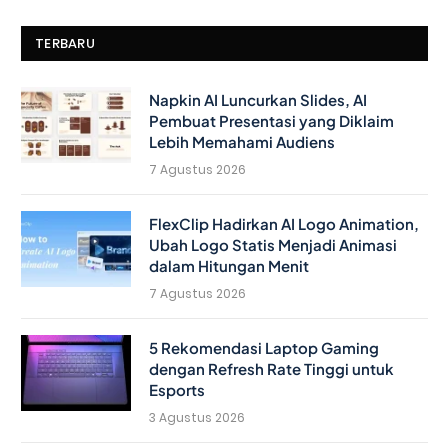
TERBARU
Napkin AI Luncurkan Slides, AI
Pembuat Presentasi yang Diklaim
Lebih Memahami Audiens
7 Agustus 2026
FlexClip Hadirkan AI Logo Animation,
Ubah Logo Statis Menjadi Animasi
dalam Hitungan Menit
7 Agustus 2026
5 Rekomendasi Laptop Gaming
dengan Refresh Rate Tinggi untuk
Esports
3 Agustus 2026