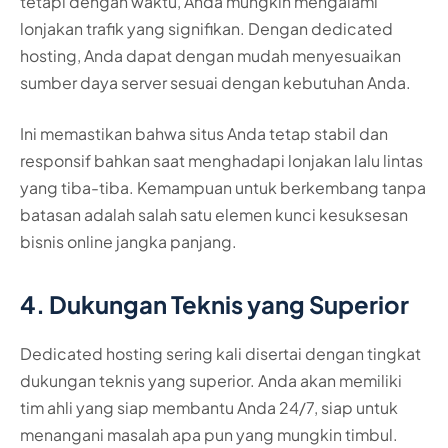
tetapi dengan waktu, Anda mungkin mengalami
lonjakan trafik yang signifikan. Dengan dedicated
hosting, Anda dapat dengan mudah menyesuaikan
sumber daya server sesuai dengan kebutuhan Anda.
Ini memastikan bahwa situs Anda tetap stabil dan
responsif bahkan saat menghadapi lonjakan lalu lintas
yang tiba-tiba. Kemampuan untuk berkembang tanpa
batasan adalah salah satu elemen kunci kesuksesan
bisnis online jangka panjang.
4. Dukungan Teknis yang Superior
Dedicated hosting sering kali disertai dengan tingkat
dukungan teknis yang superior. Anda akan memiliki
tim ahli yang siap membantu Anda 24/7, siap untuk
menangani masalah apa pun yang mungkin timbul.