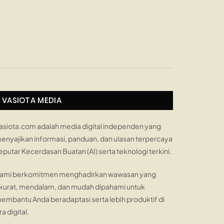
VASIOTA MEDIA
asiota.com adalah media digital independen yang
enyajikan informasi, panduan, dan ulasan terpercaya
eputar Kecerdasan Buatan (AI) serta teknologi terkini.
ami berkomitmen menghadirkan wawasan yang
kurat, mendalam, dan mudah dipahami untuk
embantu Anda beradaptasi serta lebih produktif di
ra digital.