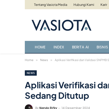
Tentang Vasiota Media
Hubungi Kami
Karir
HOME
INDEX
BERITA AI
BISNIS 
Home
»
News
»
Aplikasi Verifikasi dan Validasi SNPMB
NEWS
Aplikasi Verifikasi 
Sedang Ditutup
By
Nando Rifky
14 Desember 2024