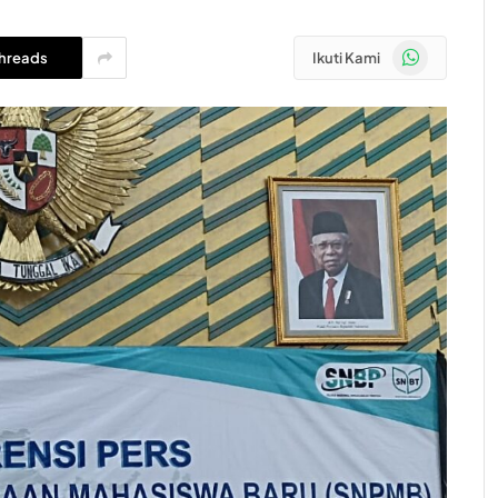
WhatsApp
hreads
Ikuti Kami