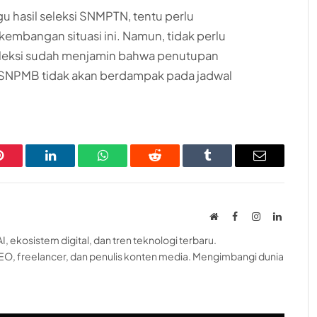
hasil seleksi SNMPTN, tentu perlu
kembangan situasi ini. Namun, tidak perlu
seleksi sudah menjamin bahwa penutupan
asi SNPMB tidak akan berdampak pada jadwal
Pinterest
LinkedIn
WhatsApp
Reddit
Tumblr
Email
Website
Facebook
Instagram
LinkedI
, ekosistem digital, dan tren teknologi terbaru.
EO, freelancer, dan penulis konten media. Mengimbangi dunia