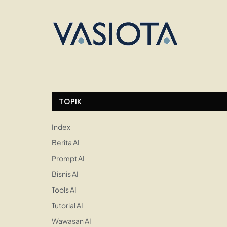
TOPIK
Index
Berita AI
Prompt AI
Bisnis AI
Tools AI
Tutorial AI
Wawasan AI