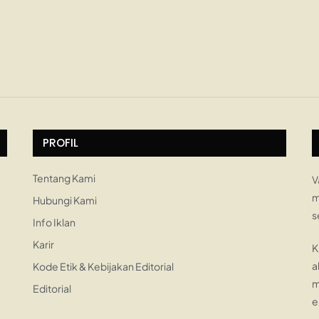
PROFIL
Tentang Kami
V
m
Hubungi Kami
s
Info Iklan
Karir
K
a
Kode Etik & Kebijakan Editorial
m
Editorial
e