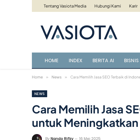
Tentang Vasiota Media
Hubungi Kami
Karir
HOME
INDEX
BERITA AI
BISNIS 
Home
»
News
»
Cara Memilih Jasa SEO Terbaik di Indon
NEWS
Cara Memilih Jasa SE
untuk Meningkatkan V
By
Nando Rifky
16 Mei 2025