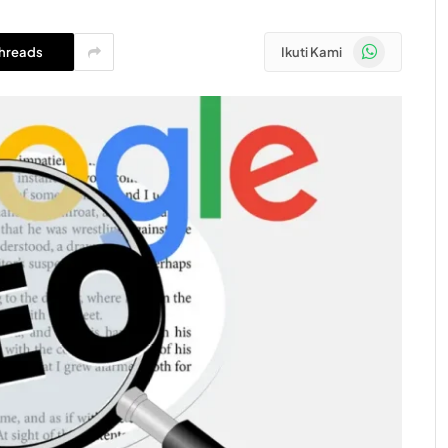
WhatsApp
hreads
Ikuti Kami