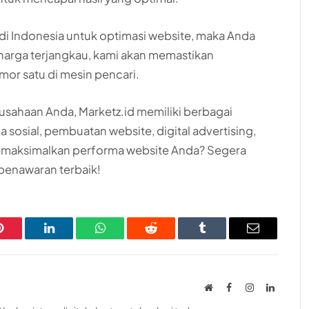
 di Indonesia untuk optimasi website, maka Anda
harga terjangkau, kami akan memastikan
or satu di mesin pencari.
sahaan Anda, Marketz.id memiliki berbagai
a sosial, pembuatan website, digital advertising,
emaksimalkan performa website Anda? Segera
penawaran terbaik!
Pinterest
LinkedIn
WhatsApp
Reddit
Tumblr
Email
Website
Facebook
Instagram
LinkedI