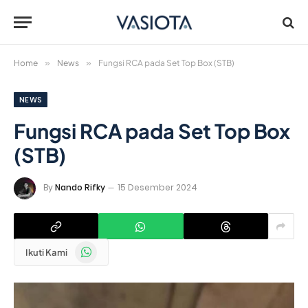
Home
»
News
»
Fungsi RCA pada Set Top Box (STB)
NEWS
Fungsi RCA pada Set Top Box
(STB)
By
Nando Rifky
15 Desember 2024
WhatsApp
Ikuti Kami