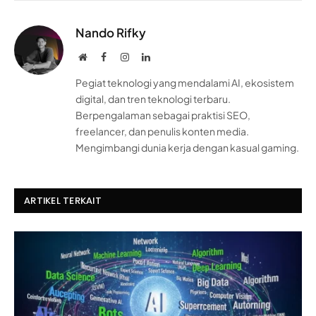
Nando Rifky
Website
Facebook
Instagram
LinkedIn
Pegiat teknologi yang mendalami AI, ekosistem
digital, dan tren teknologi terbaru.
Berpengalaman sebagai praktisi SEO,
freelancer, dan penulis konten media.
Mengimbangi dunia kerja dengan kasual gaming.
ARTIKEL TERKAIT