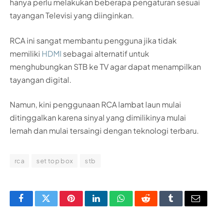
hanya perlu melakukan beberapa pengaturan sesuai
tayangan Televisi yang diinginkan.
RCA ini sangat membantu pengguna jika tidak
memiliki
HDMI
sebagai alternatif untuk
menghubungkan STB ke TV agar dapat menampilkan
tayangan digital.
Namun, kini penggunaan RCA lambat laun mulai
ditinggalkan karena sinyal yang dimilikinya mulai
lemah dan mulai tersaingi dengan teknologi terbaru.
rca
set top box
stb
Facebook
Twitter
Pinterest
LinkedIn
WhatsApp
Reddit
Tumblr
Email