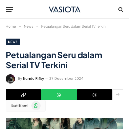
Home
»
News
»
Petualangan Seru dalam Serial TV Terkini
NEWS
Petualangan Seru dalam
Serial TV Terkini
By
Nando Rifky
27 Desember 2024
WhatsApp
Ikuti Kami