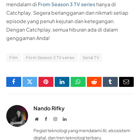
mendalam di
From Season 3 TV series
hanya di
Catchplay. Segera berlangganan dan nikmati setiap
episode yang penuh kejutan dan ketegangan.
Dengan Catchplay, semua hiburan ada di dalam
genggaman Anda!
Film
From Season 3 TV series
Serial TV
Facebook
Twitter
Pinterest
LinkedIn
WhatsApp
Reddit
Tumblr
Email
Nando Rifky
Website
Facebook
Instagram
LinkedIn
Pegiat teknologi yang mendalami AI, ekosistem
digital, dan tren teknologi terbaru.