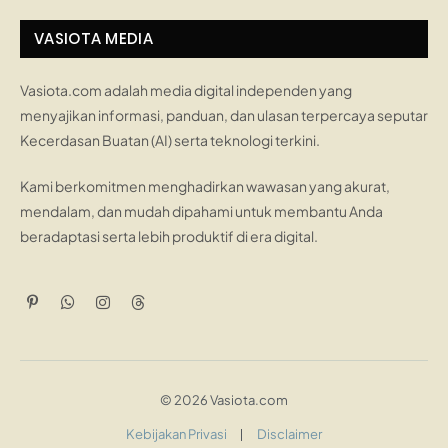
VASIOTA MEDIA
Vasiota.com adalah media digital independen yang
menyajikan informasi, panduan, dan ulasan terpercaya seputar
Kecerdasan Buatan (AI) serta teknologi terkini.
Kami berkomitmen menghadirkan wawasan yang akurat,
mendalam, dan mudah dipahami untuk membantu Anda
beradaptasi serta lebih produktif di era digital.
Pinterest
WhatsApp
Instagram
Threads
© 2026 Vasiota.com
Kebijakan Privasi
Disclaimer