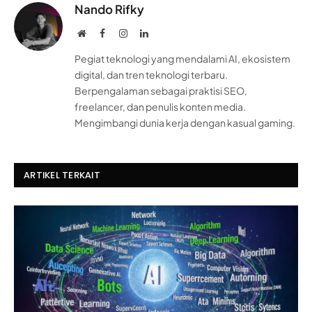
Nando Rifky
Website
Facebook
Instagram
LinkedIn
Pegiat teknologi yang mendalami AI, ekosistem
digital, dan tren teknologi terbaru.
Berpengalaman sebagai praktisi SEO,
freelancer, dan penulis konten media.
Mengimbangi dunia kerja dengan kasual gaming.
ARTIKEL TERKAIT