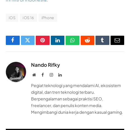
iOS
iOS 16
iPhone
Facebook
Twitter
Pinterest
LinkedIn
WhatsApp
Reddit
Tumblr
Email
Nando Rifky
Website
Facebook
Instagram
LinkedIn
Pegiat teknologi yang mendalami AI, ekosistem
digital, dan tren teknologi terbaru.
Berpengalaman sebagai praktisi SEO,
freelancer, dan penulis konten media.
Mengimbangi dunia kerja dengan kasual gaming.