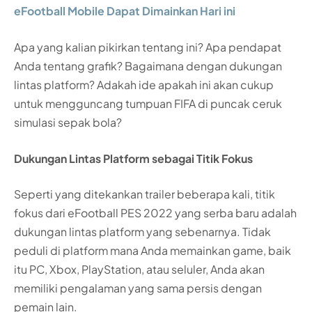
eFootball Mobile Dapat Dimainkan Hari ini
Apa yang kalian pikirkan tentang ini? Apa pendapat
Anda tentang grafik? Bagaimana dengan dukungan
lintas platform? Adakah ide apakah ini akan cukup
untuk mengguncang tumpuan FIFA di puncak ceruk
simulasi sepak bola?
Dukungan Lintas Platform sebagai Titik Fokus
Seperti yang ditekankan trailer beberapa kali, titik
fokus dari eFootball PES 2022 yang serba baru adalah
dukungan lintas platform yang sebenarnya. Tidak
peduli di platform mana Anda memainkan game, baik
itu PC, Xbox, PlayStation, atau seluler, Anda akan
memiliki pengalaman yang sama persis dengan
pemain lain.