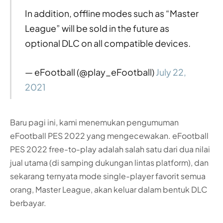
In addition, offline modes such as “Master
League” will be sold in the future as
optional DLC on all compatible devices.
— eFootball (@play_eFootball)
July 22,
2021
Baru pagi ini, kami menemukan pengumuman
eFootball PES 2022 yang mengecewakan. eFootball
PES 2022 free-to-play adalah salah satu dari dua nilai
jual utama (di samping dukungan lintas platform), dan
sekarang ternyata mode single-player favorit semua
orang, Master League, akan keluar dalam bentuk DLC
berbayar.