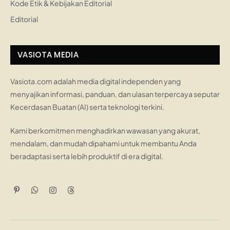
Kode Etik & Kebijakan Editorial
Editorial
VASIOTA MEDIA
Vasiota.com adalah media digital independen yang
menyajikan informasi, panduan, dan ulasan terpercaya seputar
Kecerdasan Buatan (AI) serta teknologi terkini.
Kami berkomitmen menghadirkan wawasan yang akurat,
mendalam, dan mudah dipahami untuk membantu Anda
beradaptasi serta lebih produktif di era digital.
Pinterest
WhatsApp
Instagram
Threads