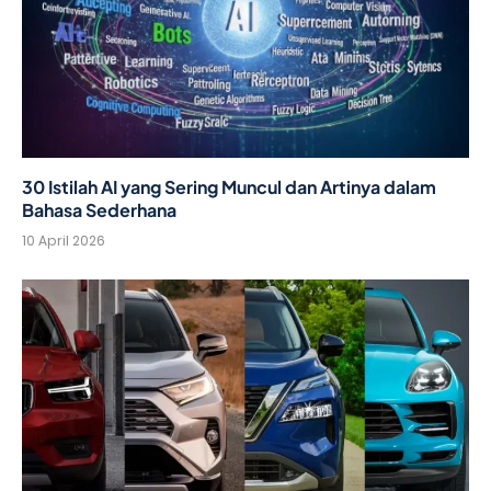
30 Istilah AI yang Sering Muncul dan Artinya dalam
Bahasa Sederhana
10 April 2026