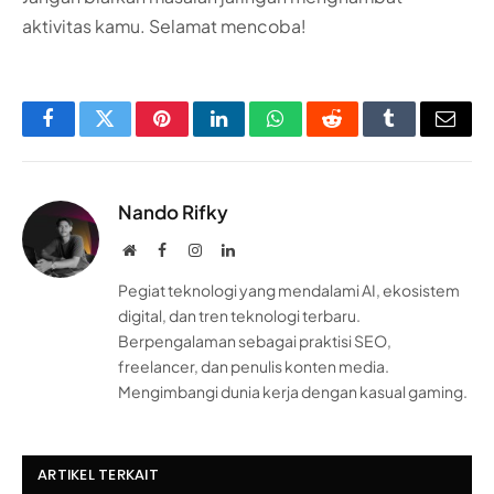
aktivitas kamu. Selamat mencoba!
Facebook
Twitter
Pinterest
LinkedIn
WhatsApp
Reddit
Tumblr
Email
Nando Rifky
Website
Facebook
Instagram
LinkedIn
Pegiat teknologi yang mendalami AI, ekosistem
digital, dan tren teknologi terbaru.
Berpengalaman sebagai praktisi SEO,
freelancer, dan penulis konten media.
Mengimbangi dunia kerja dengan kasual gaming.
ARTIKEL TERKAIT