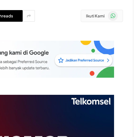
WhatsApp
hreads
Ikuti Kami