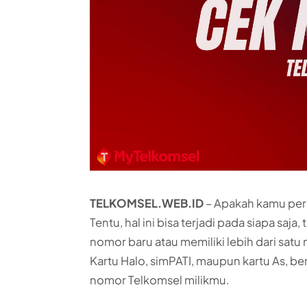
TELKOMSEL.WEB.ID
– Apakah kamu per
Tentu, hal ini bisa terjadi pada siapa saj
nomor baru atau memiliki lebih dari sat
Kartu Halo, simPATI, maupun kartu As, b
nomor Telkomsel milikmu.