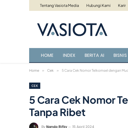
Tentang Vasiota Media
Hubungi Kami
Karir
HOME
INDEX
BERITA AI
BISNIS 
Home
»
Cek
»
5 Cara Cek Nomor Telkomsel dengan Mud
CEK
5 Cara Cek Nomor T
Tanpa Ribet
By
Nando Rifky
15 April 2024