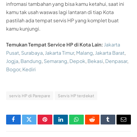
infromasi tambahan yang bisa kamu ketahui, saat ini
kamu tak usah waswas lagi lantaran di tiap Kota
pastilah ada tempat servis HP yang komplet buat
kamu kunjungi.
Temukan Tempat Service HP di Kota Lain:
Jakarta
Pusat
,
Surabaya
,
Jakarta Timur
,
Malang
,
Jakarta Barat
,
Jogja
,
Bandung
,
Semarang
,
Depok
,
Bekasi
,
Denpasar
,
Bogor
,
Kediri
servis HP di Parepare
Servis HP terdekat
Facebook
Twitter
Pinterest
LinkedIn
WhatsApp
Reddit
Tumblr
Email