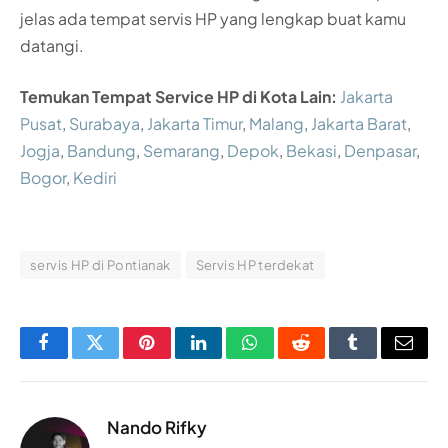
jelas ada tempat servis HP yang lengkap buat kamu
datangi.
Temukan Tempat Service HP di Kota Lain:
Jakarta
Pusat
,
Surabaya
,
Jakarta Timur
,
Malang
,
Jakarta Barat
,
Jogja
,
Bandung
,
Semarang
,
Depok
,
Bekasi
,
Denpasar
,
Bogor
,
Kediri
servis HP di Pontianak
Servis HP terdekat
Facebook
Twitter
Pinterest
LinkedIn
WhatsApp
Reddit
Tumblr
Email
Nando Rifky