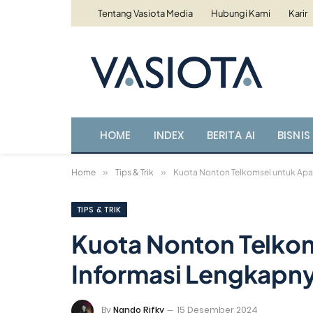
Tentang Vasiota Media
Hubungi Kami
Karir
HOME
INDEX
BERITA AI
BISNIS 
Home
»
Tips & Trik
»
Kuota Nonton Telkomsel untuk Apa
TIPS & TRIK
Kuota Nonton Telko
Informasi Lengkapn
By
Nando Rifky
15 Desember 2024