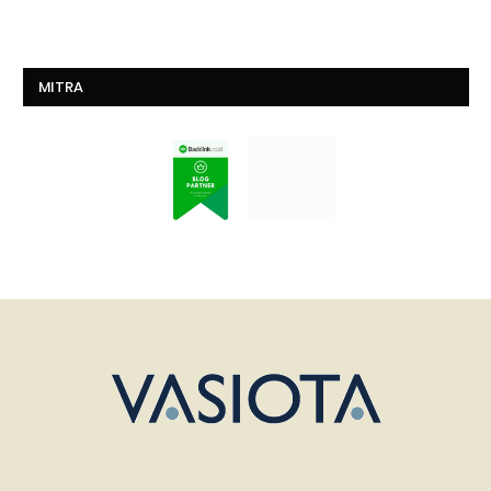
MITRA