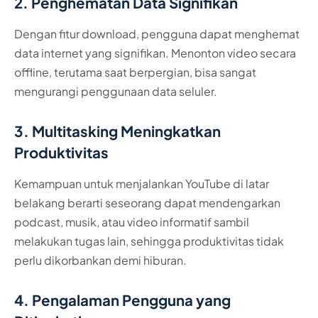
2. Penghematan Data Signifikan
Dengan fitur download, pengguna dapat menghemat
data internet yang signifikan. Menonton video secara
offline, terutama saat berpergian, bisa sangat
mengurangi penggunaan data seluler.
3. Multitasking Meningkatkan
Produktivitas
Kemampuan untuk menjalankan YouTube di latar
belakang berarti seseorang dapat mendengarkan
podcast, musik, atau video informatif sambil
melakukan tugas lain, sehingga produktivitas tidak
perlu dikorbankan demi hiburan.
4. Pengalaman Pengguna yang