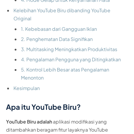
Kelebihan YouTube Biru dibanding YouTube
Original
1. Kebebasan dari Gangguan Iklan
2. Penghematan Data Signifikan
3. Multitasking Meningkatkan Produktivitas
4. Pengalaman Pengguna yang Ditingkatkan
5. Kontrol Lebih Besar atas Pengalaman
Menonton
Kesimpulan
Apa itu YouTube Biru?
YouTube Biru adalah
aplikasi modifikasi yang
ditambahkan beragam fitur layaknya YouTube