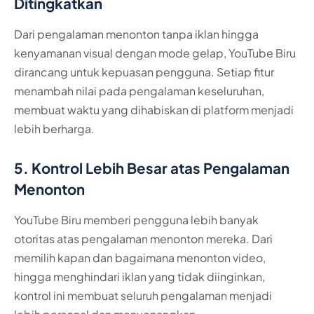
Ditingkatkan
Dari pengalaman menonton tanpa iklan hingga
kenyamanan visual dengan mode gelap, YouTube Biru
dirancang untuk kepuasan pengguna. Setiap fitur
menambah nilai pada pengalaman keseluruhan,
membuat waktu yang dihabiskan di platform menjadi
lebih berharga.
5. Kontrol Lebih Besar atas Pengalaman
Menonton
YouTube Biru memberi pengguna lebih banyak
otoritas atas pengalaman menonton mereka. Dari
memilih kapan dan bagaimana menonton video,
hingga menghindari iklan yang tidak diinginkan,
kontrol ini membuat seluruh pengalaman menjadi