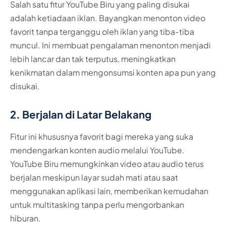
Salah satu fitur YouTube Biru yang paling disukai
adalah ketiadaan iklan. Bayangkan menonton video
favorit tanpa terganggu oleh iklan yang tiba-tiba
muncul. Ini membuat pengalaman menonton menjadi
lebih lancar dan tak terputus, meningkatkan
kenikmatan dalam mengonsumsi konten apa pun yang
disukai.
2. Berjalan di Latar Belakang
Fitur ini khususnya favorit bagi mereka yang suka
mendengarkan konten audio melalui YouTube.
YouTube Biru memungkinkan video atau audio terus
berjalan meskipun layar sudah mati atau saat
menggunakan aplikasi lain, memberikan kemudahan
untuk multitasking tanpa perlu mengorbankan
hiburan.