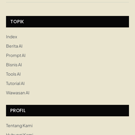
TOPIK
Index
Berita AI
Prompt AI
Bisnis AI
Tools AI
Tutorial AI
Wawasan AI
PROFIL
Tentang Kami
Hubungi Kami