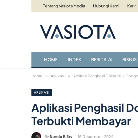
Tentang Vasiota Media
Hubungi Kami
Karir
HOME
INDEX
BERITA AI
BISNIS 
Home
»
Aplikasi
»
Aplikasi Penghasil Dollar Milik Goog
APLIKASI
Aplikasi Penghasil D
Terbukti Membayar
By
Nando Rifky
16 Desember 2024