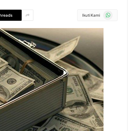
WhatsApp
hreads
Ikuti Kami