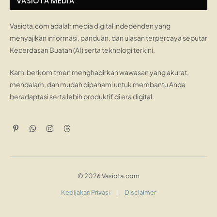
VASIOTA MEDIA
Vasiota.com adalah media digital independen yang
menyajikan informasi, panduan, dan ulasan terpercaya seputar
Kecerdasan Buatan (AI) serta teknologi terkini.
Kami berkomitmen menghadirkan wawasan yang akurat,
mendalam, dan mudah dipahami untuk membantu Anda
beradaptasi serta lebih produktif di era digital.
Pinterest
WhatsApp
Instagram
Threads
© 2026 Vasiota.com
Kebijakan Privasi
Disclaimer