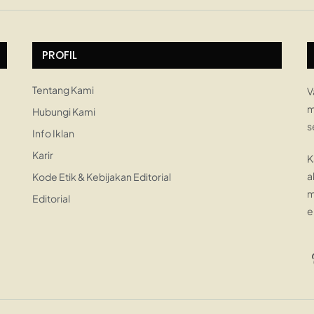
PROFIL
Tentang Kami
V
m
Hubungi Kami
s
Info Iklan
Karir
K
a
Kode Etik & Kebijakan Editorial
m
Editorial
e