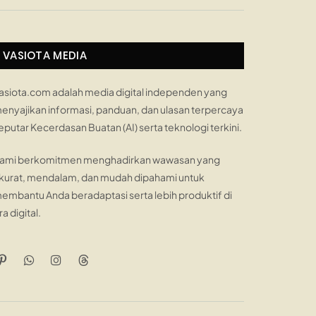
VASIOTA MEDIA
asiota.com adalah media digital independen yang
enyajikan informasi, panduan, dan ulasan terpercaya
eputar Kecerdasan Buatan (AI) serta teknologi terkini.
ami berkomitmen menghadirkan wawasan yang
kurat, mendalam, dan mudah dipahami untuk
embantu Anda beradaptasi serta lebih produktif di
ra digital.
Pinterest
WhatsApp
Instagram
Threads