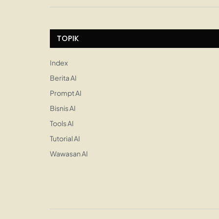
TOPIK
Index
Berita AI
Prompt AI
Bisnis AI
Tools AI
Tutorial AI
Wawasan AI