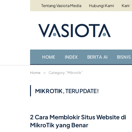
Tentang Vasiota Media
Hubungi Kami
Karir
HOME
INDEX
BERITA AI
BISNIS 
Home
»
Category: "Mikrotik"
MIKROTIK
, TERUPDATE!
2 Cara Memblokir Situs Website di
MikroTik yang Benar