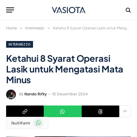
Home
»
Intermezzo
»
Ketahui 8 Syarat Operasi Lasik untuk Mengatasi Mata Minus
INTERMEZZO
Ketahui 8 Syarat Operasi
Lasik untuk Mengatasi Mata
Minus
By
Nando Rifky
15 Desember 2024
WhatsApp
Ikuti Kami