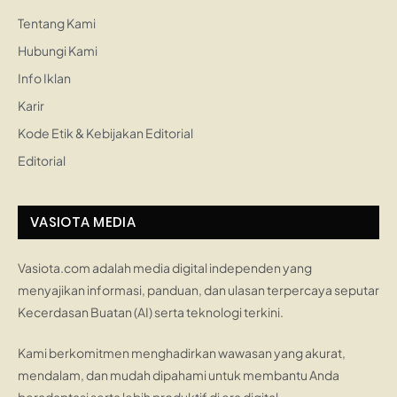
Tentang Kami
Hubungi Kami
Info Iklan
Karir
Kode Etik & Kebijakan Editorial
Editorial
VASIOTA MEDIA
Vasiota.com adalah media digital independen yang
menyajikan informasi, panduan, dan ulasan terpercaya seputar
Kecerdasan Buatan (AI) serta teknologi terkini.
Kami berkomitmen menghadirkan wawasan yang akurat,
mendalam, dan mudah dipahami untuk membantu Anda