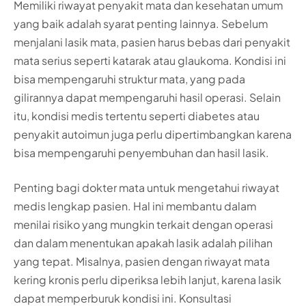
Memiliki riwayat penyakit mata dan kesehatan umum
yang baik adalah syarat penting lainnya. Sebelum
menjalani lasik mata, pasien harus bebas dari penyakit
mata serius seperti katarak atau glaukoma. Kondisi ini
bisa mempengaruhi struktur mata, yang pada
gilirannya dapat mempengaruhi hasil operasi. Selain
itu, kondisi medis tertentu seperti diabetes atau
penyakit autoimun juga perlu dipertimbangkan karena
bisa mempengaruhi penyembuhan dan hasil lasik.
Penting bagi dokter mata untuk mengetahui riwayat
medis lengkap pasien. Hal ini membantu dalam
menilai risiko yang mungkin terkait dengan operasi
dan dalam menentukan apakah lasik adalah pilihan
yang tepat. Misalnya, pasien dengan riwayat mata
kering kronis perlu diperiksa lebih lanjut, karena lasik
dapat memperburuk kondisi ini. Konsultasi