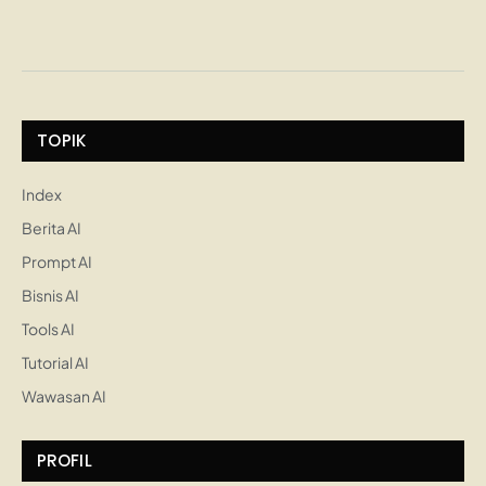
TOPIK
Index
Berita AI
Prompt AI
Bisnis AI
Tools AI
Tutorial AI
Wawasan AI
PROFIL