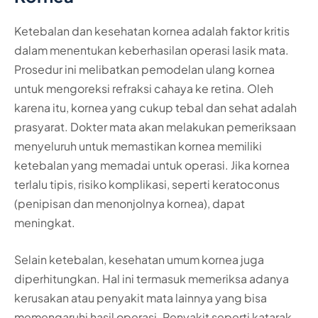
Ketebalan dan kesehatan kornea adalah faktor kritis
dalam menentukan keberhasilan operasi lasik mata.
Prosedur ini melibatkan pemodelan ulang kornea
untuk mengoreksi refraksi cahaya ke retina. Oleh
karena itu, kornea yang cukup tebal dan sehat adalah
prasyarat. Dokter mata akan melakukan pemeriksaan
menyeluruh untuk memastikan kornea memiliki
ketebalan yang memadai untuk operasi. Jika kornea
terlalu tipis, risiko komplikasi, seperti keratoconus
(penipisan dan menonjolnya kornea), dapat
meningkat.
Selain ketebalan, kesehatan umum kornea juga
diperhitungkan. Hal ini termasuk memeriksa adanya
kerusakan atau penyakit mata lainnya yang bisa
memengaruhi hasil operasi. Penyakit seperti katarak