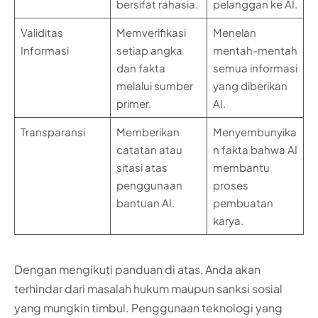
bersifat rahasia.
pelanggan ke AI.
Validitas
Memverifikasi
Menelan
Informasi
setiap angka
mentah-mentah
dan fakta
semua informasi
melalui sumber
yang diberikan
primer.
AI.
Transparansi
Memberikan
Menyembunyika
catatan atau
n fakta bahwa AI
sitasi atas
membantu
penggunaan
proses
bantuan AI.
pembuatan
karya.
Dengan mengikuti panduan di atas, Anda akan
terhindar dari masalah hukum maupun sanksi sosial
yang mungkin timbul. Penggunaan teknologi yang