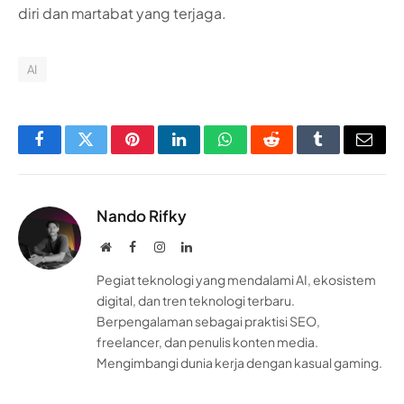
diri dan martabat yang terjaga.
AI
Facebook
Twitter
Pinterest
LinkedIn
WhatsApp
Reddit
Tumblr
Email
Nando Rifky
Website
Facebook
Instagram
LinkedIn
Pegiat teknologi yang mendalami AI, ekosistem
digital, dan tren teknologi terbaru.
Berpengalaman sebagai praktisi SEO,
freelancer, dan penulis konten media.
Mengimbangi dunia kerja dengan kasual gaming.