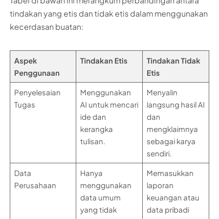
Tabel di bawah ini merangkum perbandingan antara
tindakan yang etis dan tidak etis dalam menggunakan
kecerdasan buatan:
Aspek
Tindakan Etis
Tindakan Tidak
Penggunaan
Etis
Penyelesaian
Menggunakan
Menyalin
Tugas
AI untuk mencari
langsung hasil AI
ide dan
dan
kerangka
mengklaimnya
tulisan.
sebagai karya
sendiri.
Data
Hanya
Memasukkan
Perusahaan
menggunakan
laporan
data umum
keuangan atau
yang tidak
data pribadi