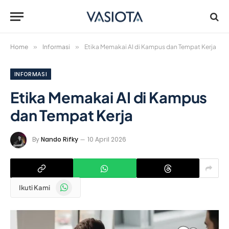
Home
»
Informasi
»
Etika Memakai AI di Kampus dan Tempat Kerja
INFORMASI
Etika Memakai AI di Kampus
dan Tempat Kerja
By
Nando Rifky
10 April 2026
WhatsApp
Ikuti Kami