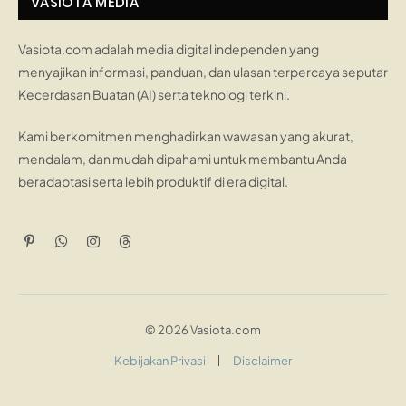
VASIOTA MEDIA
Vasiota.com adalah media digital independen yang
menyajikan informasi, panduan, dan ulasan terpercaya seputar
Kecerdasan Buatan (AI) serta teknologi terkini.
Kami berkomitmen menghadirkan wawasan yang akurat,
mendalam, dan mudah dipahami untuk membantu Anda
beradaptasi serta lebih produktif di era digital.
Pinterest
WhatsApp
Instagram
Threads
© 2026 Vasiota.com
Kebijakan Privasi
Disclaimer