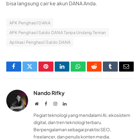
bisa langsung cair ke akun DANA Anda.
APK Penghasil DANA
APK Penghasil Saldo DANA Tanpa Undang Teman
Aplikasi Penghasil Saldo DANA
Facebook
Twitter
Pinterest
LinkedIn
WhatsApp
Reddit
Tumblr
Email
Nando Rifky
Website
Facebook
Instagram
LinkedIn
Pegiat teknologi yang mendalami AI, ekosistem
digital, dan tren teknologi terbaru.
Berpengalaman sebagai praktisi SEO,
freelancer, dan penulis konten media.