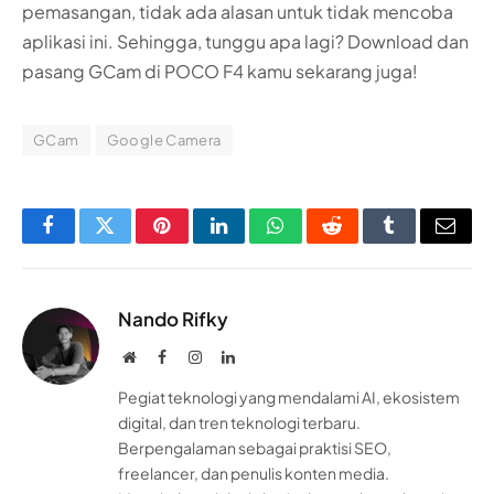
pemasangan, tidak ada alasan untuk tidak mencoba
aplikasi ini. Sehingga, tunggu apa lagi? Download dan
pasang GCam di POCO F4 kamu sekarang juga!
GCam
Google Camera
Facebook
Twitter
Pinterest
LinkedIn
WhatsApp
Reddit
Tumblr
Email
Nando Rifky
Website
Facebook
Instagram
LinkedIn
Pegiat teknologi yang mendalami AI, ekosistem
digital, dan tren teknologi terbaru.
Berpengalaman sebagai praktisi SEO,
freelancer, dan penulis konten media.