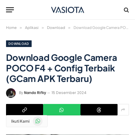
Home
»
Aplikasi
»
Download
»
Download Google Camera POCO F4 + Config Terbaik (GCam APK Terbaru)
DOWNLOAD
Download Google Camera
POCO F4 + Config Terbaik
(GCam APK Terbaru)
By
Nando Rifky
15 Desember 2024
WhatsApp
Ikuti Kami