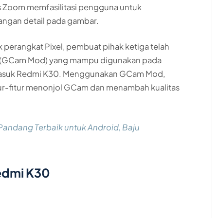
s Zoom memfasilitasi pengguna untuk
angan detail pada gambar.
erangkat Pixel, pembuat pihak ketiga telah
m (GCam Mod) yang mampu digunakan pada
rmasuk Redmi K30. Menggunakan GCam Mod,
ur-fitur menonjol GCam dan menambah kualitas
Pandang Terbaik untuk Android, Baju
edmi K30