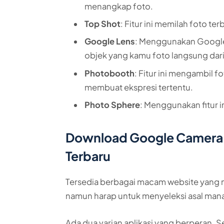
menangkap foto.
Top Shot
: Fitur ini memilah foto te
Google Lens
: Menggunakan Google
objek yang kamu foto langsung dari 
Photobooth
: Fitur ini mengambil 
membuat ekspresi tertentu.
Photo Sphere
: Menggunakan fitur 
Download Google Camera 
Terbaru
Tersedia berbagai macam website yang
namun harap untuk menyeleksi asal mana
Ada dua varian aplikasi yang berperan.