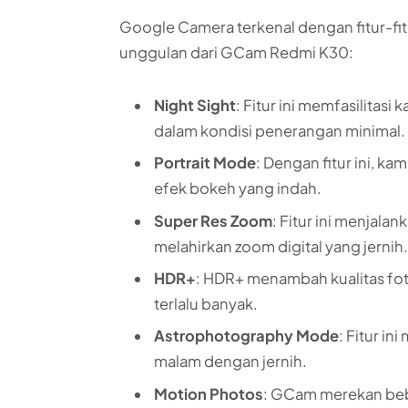
Google Camera terkenal dengan fitur-fit
unggulan dari GCam Redmi K30:
Night Sight
: Fitur ini memfasilitas
dalam kondisi penerangan minimal.
Portrait Mode
: Dengan fitur ini, 
efek bokeh yang indah.
Super Res Zoom
: Fitur ini menjal
melahirkan zoom digital yang jernih
HDR+
: HDR+ menambah kualitas fo
terlalu banyak.
Astrophotography Mode
: Fitur i
malam dengan jernih.
Motion Photos
: GCam merekan beb