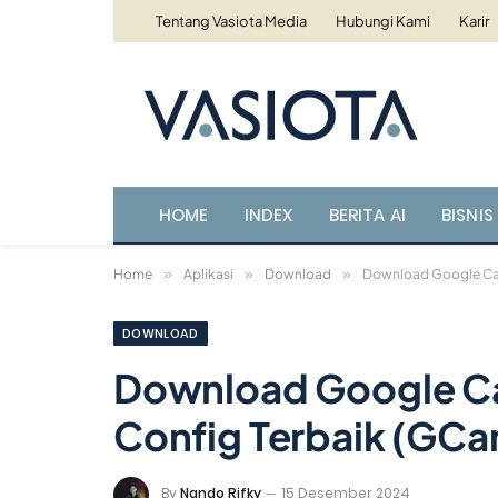
Tentang Vasiota Media
Hubungi Kami
Karir
HOME
INDEX
BERITA AI
BISNIS 
Home
»
Aplikasi
»
Download
»
Download Google Cam
DOWNLOAD
Download Google C
Config Terbaik (GCa
By
Nando Rifky
15 Desember 2024