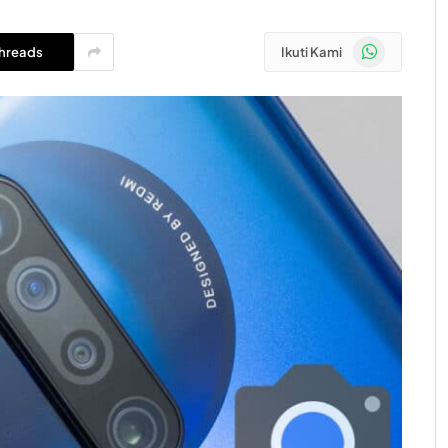
WhatsApp
hreads
Ikuti Kami