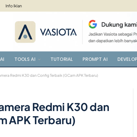
Info Iklan
AI
TOOLS AI
TUTORIAL
PROMPT AI
DEVELO
era Redmi K30 dan Config Terbaik (GCam APK Terbaru)
amera Redmi K30 dan
m APK Terbaru)