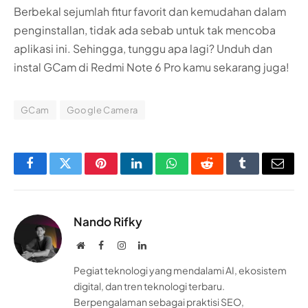
Berbekal sejumlah fitur favorit dan kemudahan dalam
penginstallan, tidak ada sebab untuk tak mencoba
aplikasi ini. Sehingga, tunggu apa lagi? Unduh dan
instal GCam di Redmi Note 6 Pro kamu sekarang juga!
GCam
Google Camera
Facebook
Twitter
Pinterest
LinkedIn
WhatsApp
Reddit
Tumblr
Email
Nando Rifky
Website
Facebook
Instagram
LinkedIn
Pegiat teknologi yang mendalami AI, ekosistem
digital, dan tren teknologi terbaru.
Berpengalaman sebagai praktisi SEO,