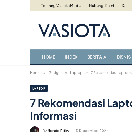
Tentang Vasiota Media
Hubungi Kami
Karir
HOME
INDEX
BERITA AI
BISNIS 
Home
»
Gadget
»
Laptop
»
7 Rekomendasi Laptop un
LAPTOP
7 Rekomendasi Lapto
Informasi
By
Nando Rifky
15 Desember 2024