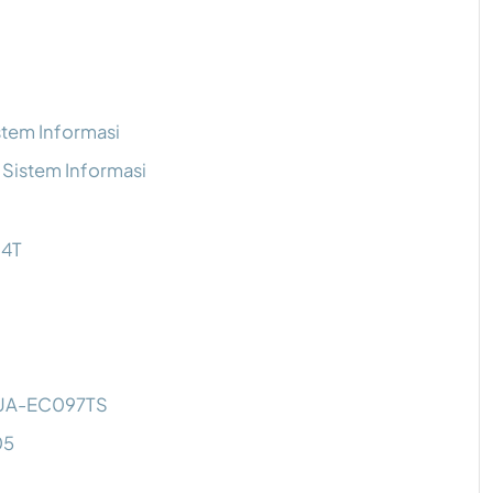
stem Informasi
Sistem Informasi
94T
0UA-EC097TS
05