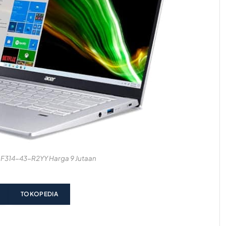
 SF314-43-R2YY Harga 9 Jutaan
TOKOPEDIA