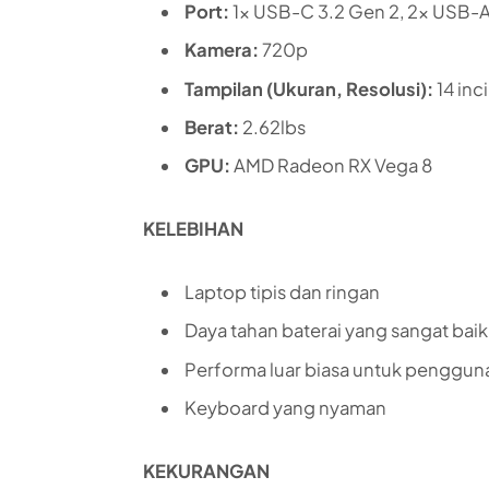
Port:
1x USB-C 3.2 Gen 2, 2x USB-A 
Kamera:
720p
Tampilan (Ukuran, Resolusi):
14 inc
Berat:
2.62lbs
GPU:
AMD Radeon RX Vega 8
KELEBIHAN
Laptop tipis dan ringan
Daya tahan baterai yang sangat baik
Performa luar biasa untuk pengguna
Keyboard yang nyaman
KEKURANGAN