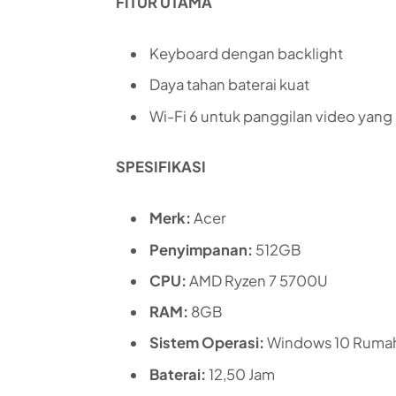
FITUR UTAMA
Keyboard dengan backlight
Daya tahan baterai kuat
Wi-Fi 6 untuk panggilan video yang 
SPESIFIKASI
Merk:
Acer
Penyimpanan:
512GB
CPU:
AMD Ryzen 7 5700U
RAM:
8GB
Sistem Operasi:
Windows 10 Ruma
Baterai:
12,50 Jam