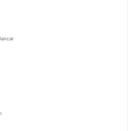
lancar
h