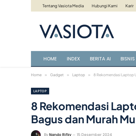
Tentang Vasiota Media
Hubungi Kami
Karir
HOME
INDEX
BERITA AI
BISNIS 
Home
»
Gadget
»
Laptop
»
8 Rekomendasi Laptop Un
LAPTOP
8 Rekomendasi Lapto
Bagus dan Murah Mul
By
Nando Rifky
15 Desember 2024