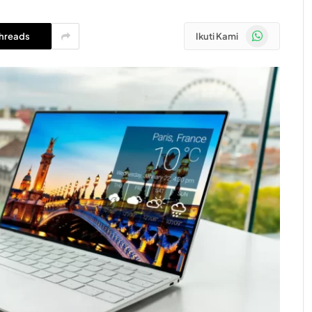
WhatsApp
hreads
Ikuti Kami