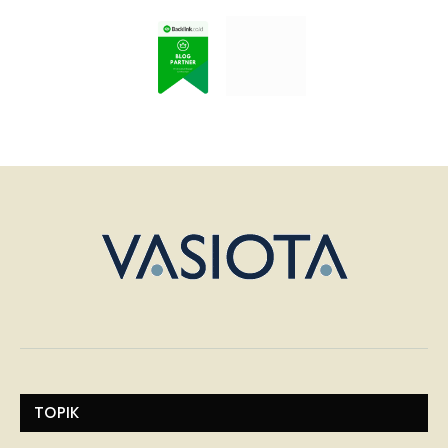
TOPIK