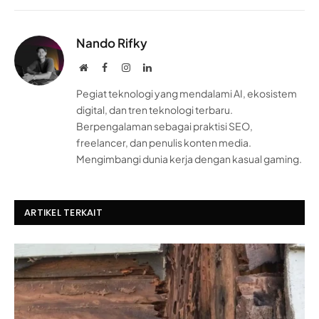
Nando Rifky
Website
Facebook
Instagram
LinkedIn
Pegiat teknologi yang mendalami AI, ekosistem
digital, dan tren teknologi terbaru.
Berpengalaman sebagai praktisi SEO,
freelancer, dan penulis konten media.
Mengimbangi dunia kerja dengan kasual gaming.
ARTIKEL TERKAIT