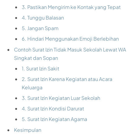
3. Pastikan Mengirim ke Kontak yang Tepat
4. Tunggu Balasan
5. Jangan Spam
6. Hindari Menggunakan Emoji Berlebihan
Contoh Surat Izin Tidak Masuk Sekolah Lewat WA
Singkat dan Sopan
1. Surat Izin Sakit
2. Surat Izin Karena Kegiatan atau Acara
Keluarga
3. Surat Izin Kegiatan Luar Sekolah
4. Surat Izin Kondisi Darurat
5. Surat Izin Kegiatan Agama
Kesimpulan