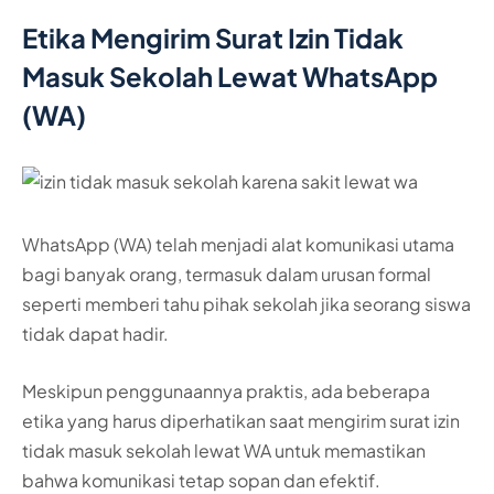
Etika Mengirim Surat Izin Tidak
Masuk Sekolah Lewat WhatsApp
(WA)
WhatsApp (WA) telah menjadi alat komunikasi utama
bagi banyak orang, termasuk dalam urusan formal
seperti memberi tahu pihak sekolah jika seorang siswa
tidak dapat hadir.
Meskipun penggunaannya praktis, ada beberapa
etika yang harus diperhatikan saat mengirim surat izin
tidak masuk sekolah lewat WA untuk memastikan
bahwa komunikasi tetap sopan dan efektif.