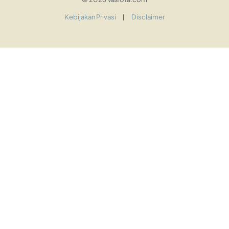
Kebijakan Privasi
Disclaimer