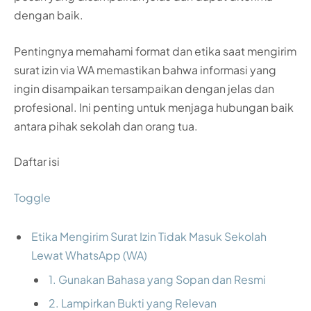
dengan baik.
Pentingnya memahami format dan etika saat mengirim
surat izin via WA memastikan bahwa informasi yang
ingin disampaikan tersampaikan dengan jelas dan
profesional. Ini penting untuk menjaga hubungan baik
antara pihak sekolah dan orang tua.
Daftar isi
Toggle
Etika Mengirim Surat Izin Tidak Masuk Sekolah
Lewat WhatsApp (WA)
1. Gunakan Bahasa yang Sopan dan Resmi
2. Lampirkan Bukti yang Relevan