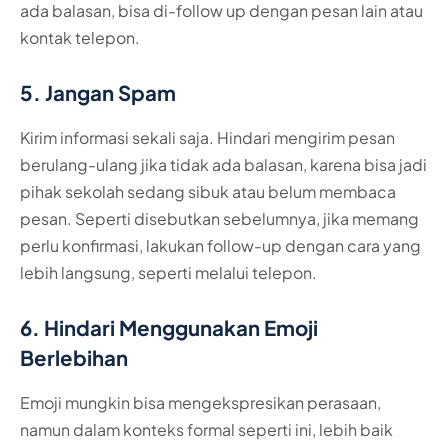
ada balasan, bisa di-follow up dengan pesan lain atau
kontak telepon.
5. Jangan Spam
Kirim informasi sekali saja. Hindari mengirim pesan
berulang-ulang jika tidak ada balasan, karena bisa jadi
pihak sekolah sedang sibuk atau belum membaca
pesan. Seperti disebutkan sebelumnya, jika memang
perlu konfirmasi, lakukan follow-up dengan cara yang
lebih langsung, seperti melalui telepon.
6. Hindari Menggunakan Emoji
Berlebihan
Emoji mungkin bisa mengekspresikan perasaan,
namun dalam konteks formal seperti ini, lebih baik