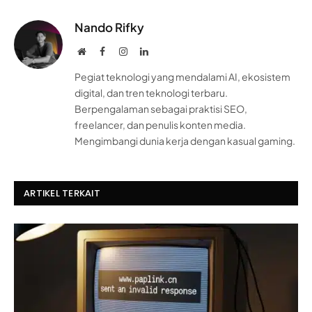
Nando Rifky
Website
Facebook
Instagram
LinkedIn
Pegiat teknologi yang mendalami AI, ekosistem
digital, dan tren teknologi terbaru.
Berpengalaman sebagai praktisi SEO,
freelancer, dan penulis konten media.
Mengimbangi dunia kerja dengan kasual gaming.
ARTIKEL TERKAIT