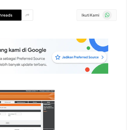
WhatsApp
hreads
Ikuti Kami