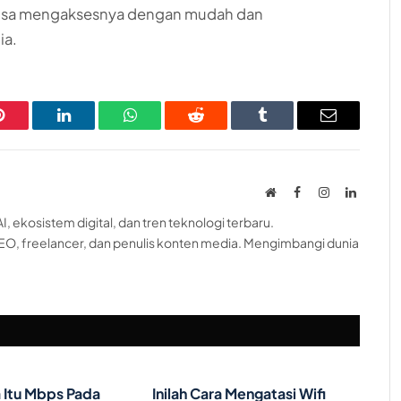
bisa mengaksesnya dengan mudah dan
ia.
Pinterest
LinkedIn
WhatsApp
Reddit
Tumblr
Email
Website
Facebook
Instagram
LinkedI
, ekosistem digital, dan tren teknologi terbaru.
EO, freelancer, dan penulis konten media. Mengimbangi dunia
 Itu Mbps Pada
Inilah Cara Mengatasi Wifi