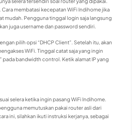
a selera tersendiri soal router yang dipakai.
h. Cara membatasi kecepatan WiFi Indihome jika
 mudah. Pengguna tinggal login saja langsung
kkan juga username dan password sendiri.
gan pilih opsi “DHCP Client”. Setelah itu, akan
gakses WiFi. Tinggal catat saja yang ingin
t” pada bandwidth control. Ketik alamat IP yang
uai selera ketika ingin pasang WiFi Indihome.
 pengguna memutuskan pakai router asli dari
ra ini, silahkan ikuti instruksi kerjanya, sebagai