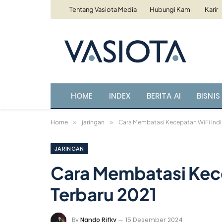
Tentang Vasiota Media
Hubungi Kami
Karir
HOME
INDEX
BERITA AI
BISNIS 
Home
»
jaringan
»
Cara Membatasi Kecepatan WiFi Ind
JARINGAN
Cara Membatasi Kec
Terbaru 2021
By
Nando Rifky
15 Desember 2024