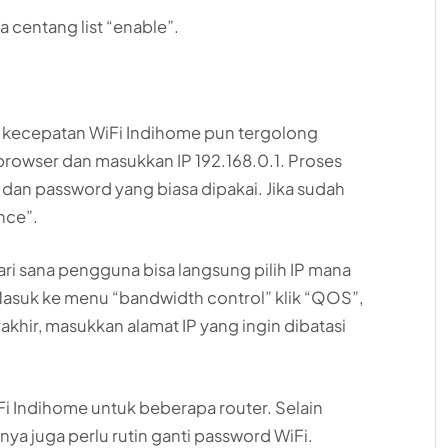
 centang list “enable”.
 kecepatan WiFi Indihome pun tergolong
rowser dan masukkan IP 192.168.0.1. Proses
 dan password yang biasa dipakai. Jika sudah
nce”.
 Dari sana pengguna bisa langsung pilih IP mana
Masuk ke menu “bandwidth control” klik “QOS”,
khir, masukkan alamat IP yang ingin dibatasi
Fi Indihome untuk beberapa router. Selain
a juga perlu rutin ganti password WiFi.