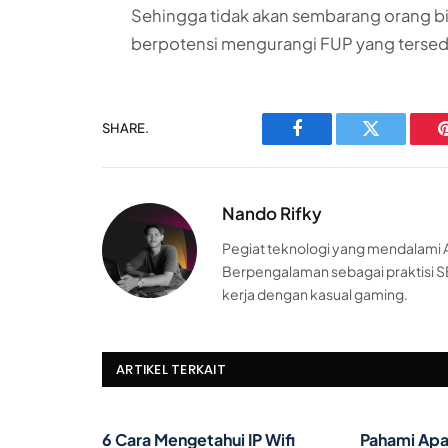
Sehingga tidak akan sembarang orang 
berpotensi mengurangi FUP yang tersed
SHARE.
Facebook
Twitter
Nando Rifky
Pegiat teknologi yang mendalami AI
Berpengalaman sebagai praktisi S
kerja dengan kasual gaming.
ARTIKEL TERKAIT
6 Cara Mengetahui IP Wifi
Pahami Apa