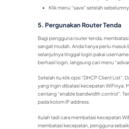
Klik menu “save” setelah sebelumnya
5. Pergunakan Router Tenda
Bagi pengguna router tenda, membatasi
sangat mudah. Anda hanya perlu masuk b
selanjutnya tinggal login pakai username
berhasil login, langsung cari menu “adva
Setelah itu klik opsi “DHCP Client List”.
yang ingin dibatasi kecepatan WiFinya. 
centang “enable bandwidth control”. Tera
pada kolom IP address.
Itulah tadi cara membatasi kecepatan Wi
membatasi kecepatan, pengguna sebaikny