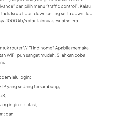
vance” dan pilih menu “traffic control”. Kalau
 tadi. Isi up floor-down ceiling serta down floor-
ya 1000 kb/s atau lainnya sesuai selera.
tuk router WiFi Indihome? Apabila memakai
tan WiFi pun sangat mudah. Silahkan coba
ni:
dem lalu login;
ak IP yang sedang tersambung;
QoS;
yang ingin dibatasi;
an; dan