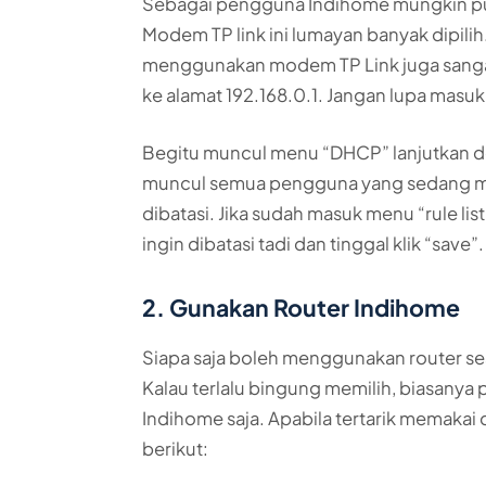
Sebagai pengguna Indihome mungkin puny
Modem TP link ini lumayan banyak dipili
menggunakan modem TP Link juga sangat
ke alamat 192.168.0.1. Jangan lupa masu
Begitu muncul menu “DHCP” lanjutkan den
muncul semua pengguna yang sedang men
dibatasi. Jika sudah masuk menu “rule lis
ingin dibatasi tadi dan tinggal klik “save”.
2. Gunakan Router Indihome
Siapa saja boleh menggunakan router ses
Kalau terlalu bingung memilih, biasanya
Indihome saja. Apabila tertarik memakai ca
berikut: