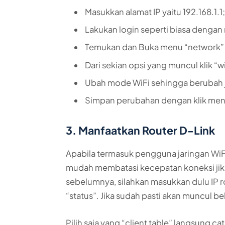
Masukkan alamat IP yaitu 192.168.1.1
Lakukan login seperti biasa deng
Temukan dan Buka menu “network”
Dari sekian opsi yang muncul klik “w
Ubah mode WiFi sehingga berubah 
Simpan perubahan dengan klik men
3. Manfaatkan Router D-Link
Apabila termasuk pengguna jaringan WiF
mudah membatasi kecepatan koneksi jika
sebelumnya, silahkan masukkan dulu IP rou
“status”. Jika sudah pasti akan muncul be
Pilih saja yang “client table” langsung ca