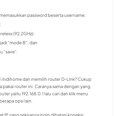
;
an memasukkan password beserta username;
;
ireless (92,2GHz);
jadi “mode B”; dan
u “save”.
i Indihome dan memilih router D-Link? Cukup
 pakai router ini. Caranya sama dengan yang
ter yaitu 192.168.0.1 lalu cari dan klik menu
berapa opsi lain.
tat IP yang sekiranya ingin dibatasi koneksi