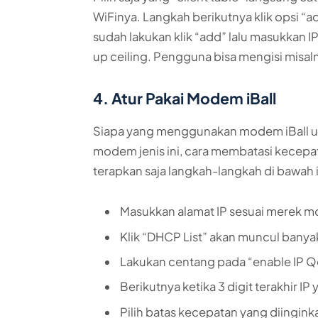
WiFinya. Langkah berikutnya klik opsi “ad
sudah lakukan klik “add” lalu masukkan IP
up ceiling. Pengguna bisa mengisi misaln
4. Atur Pakai Modem iBall
Siapa yang menggunakan modem iBall un
modem jenis ini, cara membatasi kecepa
terapkan saja langkah-langkah di bawah i
Masukkan alamat IP sesuai merek mo
Klik “DHCP List” akan muncul bany
Lakukan centang pada “enable IP 
Berikutnya ketika 3 digit terakhir IP 
Pilih batas kecepatan yang diingink