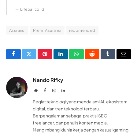
Lifepal.co.id
Asuransi
Premi Asuransi
recomended
Facebook
Twitter
Pinterest
LinkedIn
WhatsApp
Reddit
Tumblr
Email
Nando Rifky
Website
Facebook
Instagram
LinkedIn
Pegiat teknologi yang mendalami AI, ekosistem
digital, dan tren teknologi terbaru.
Berpengalaman sebagai praktisi SEO,
freelancer, dan penulis konten media.
Mengimbangi dunia kerja dengan kasual gaming.