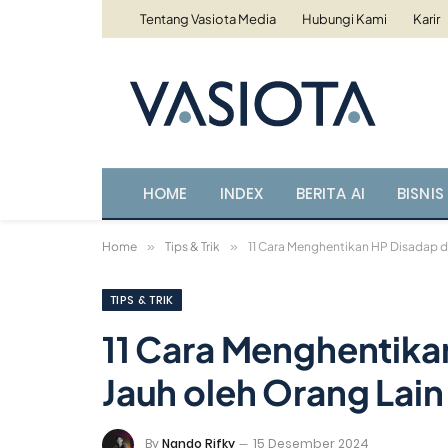
Tentang Vasiota Media
Hubungi Kami
Karir
HOME
INDEX
BERITA AI
BISNIS 
Home
»
Tips & Trik
»
11 Cara Menghentikan HP Disadap da
TIPS & TRIK
11 Cara Menghentikan
Jauh oleh Orang Lain
By
Nando Rifky
15 Desember 2024