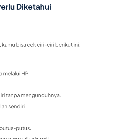
Perlu Diketahui
amu bisa cek ciri-ciri berikut ini:
a melalui HP.
ndiri tanpa mengunduhnya.
lan sendiri.
g putus-putus.