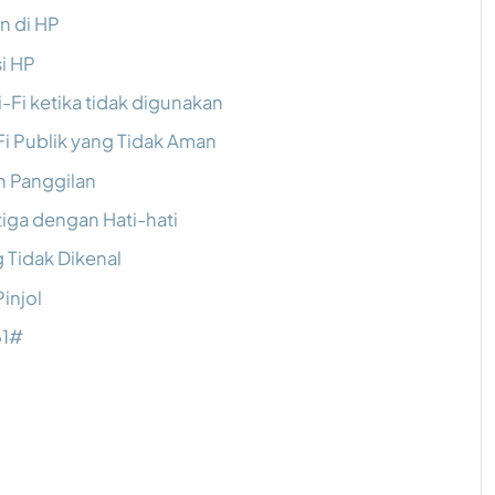
n di HP
i HP
-Fi ketika tidak digunakan
Fi Publik yang Tidak Aman
n Panggilan
tiga dengan Hati-hati
g Tidak Dikenal
injol
61#