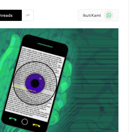
WhatsApp
hreads
Ikuti Kami