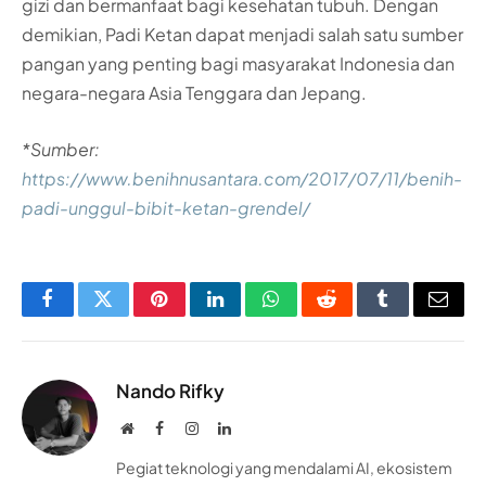
gizi dan bermanfaat bagi kesehatan tubuh. Dengan
demikian, Padi Ketan dapat menjadi salah satu sumber
pangan yang penting bagi masyarakat Indonesia dan
negara-negara Asia Tenggara dan Jepang.
*Sumber:
https://www.benihnusantara.com/2017/07/11/benih-
padi-unggul-bibit-ketan-grendel/
Facebook
Twitter
Pinterest
LinkedIn
WhatsApp
Reddit
Tumblr
Email
Nando Rifky
Website
Facebook
Instagram
LinkedIn
Pegiat teknologi yang mendalami AI, ekosistem